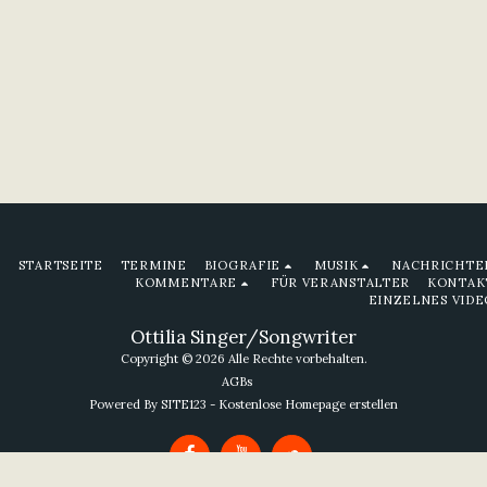
STARTSEITE
TERMINE
BIOGRAFIE
MUSIK
NACHRICHTE
KOMMENTARE
FÜR VERANSTALTER
KONTAK
EINZELNES VIDE
Ottilia Singer/Songwriter
Copyright © 2026 Alle Rechte vorbehalten.
AGBs
Powered By
SITE123
-
Kostenlose Homepage erstellen